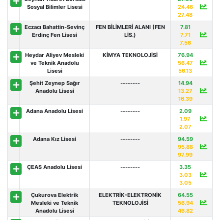
Sosyal Bilimler Lisesi
24.46
27.48
Eczacı Bahattin-Sevinç
FEN BİLİMLERİ ALANI (FEN
7.81
Erdinç Fen Lisesi
LİS.)
7.71
7.56
Heydar Aliyev Mesleki
KİMYA TEKNOLOJİSİ
76.94
ve Teknik Anadolu
56.47
Lisesi
56.13
Şehit Zeynep Sağır
--------
14.94
Anadolu Lisesi
13.27
16.39
Adana Anadolu Lisesi
--------
2.09
1.97
2.07
Adana Kız Lisesi
--------
94.59
95.88
97.99
ÇEAS Anadolu Lisesi
--------
3.35
3.03
3.05
Çukurova Elektrik
ELEKTRİK-ELEKTRONİK
64.55
Mesleki ve Teknik
TEKNOLOJİSİ
56.94
Anadolu Lisesi
46.82