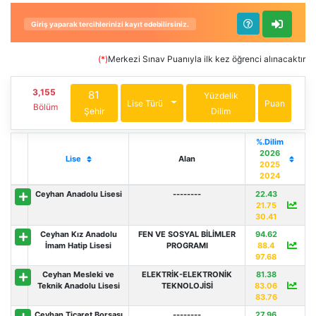
Giriş yaparak tercihlerinizi kayıt edebilirsiniz.
(*)
Merkezi Sınav Puanıyla ilk kez öğrenci alınacaktır
3,155
81
Yüzdelik
Lise Türü
Puan
Bölüm
Şehir
Dilim
%.Dilim
2026
Lise
Alan
2025
2024
Ceyhan Anadolu Lisesi
--------
22.43
21.75
30.41
Ceyhan Kız Anadolu
FEN VE SOSYAL BİLİMLER
94.62
İmam Hatip Lisesi
PROGRAMI
88.4
97.68
Ceyhan Mesleki ve
ELEKTRİK-ELEKTRONİK
81.38
Teknik Anadolu Lisesi
TEKNOLOJİSİ
83.06
83.76
Ceyhan Ticaret Borsası
--------
27.96